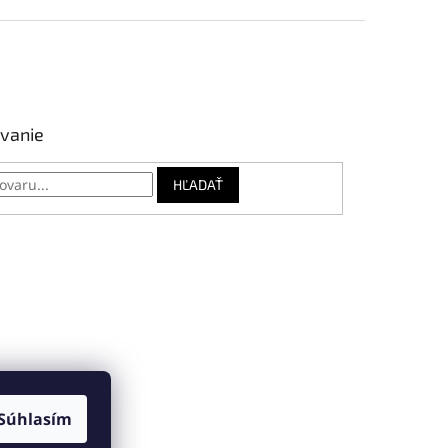
vanie
HĽADAŤ
Súhlasím