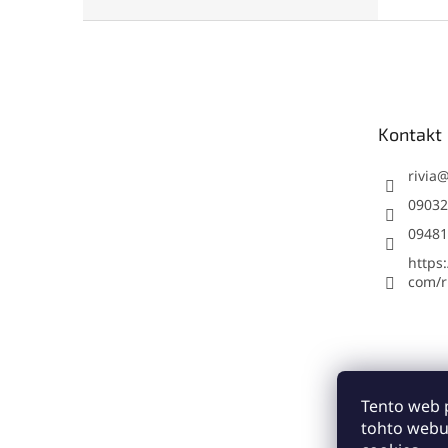
Z
á
p
ä
t
Kontakt
i
e
rivia
09032
09481
https
com/ri
Tento web 
tohto webu