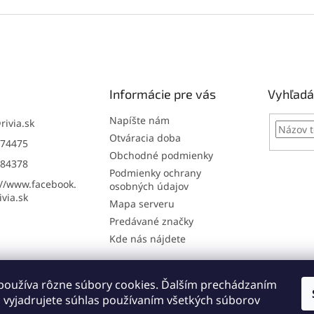
Informácie pre vás
Vyhľadá
Napíšte nám
@
rivia.sk
Otváracia doba
74475
Obchodné podmienky
84378
Podmienky ochrany
://www.facebook.
osobných údajov
via.sk
Mapa serveru
Predávané značky
Kde nás nájdete
používa rôzne súbory cookies. Ďalším prechádzaním
Online: registrácia na servis
Napíšte nám
 vyjadrujete súhlas používaním všetkých súborov