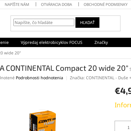
NAPÍŠTE NÁM
OTVÁRACIA DOBA
OBCHODNÉ PODMIENKY
HĽADAŤ
enie
Výpredaj elektrobicyklov FOCUS
Značky
0 wide 20"
A CONTINENTAL Compact 20 wide 20"
rné
notené
Podrobnosti hodnotenia
Značka:
CONTINENTAL - Duše + 
enie
€4,
tu
Jednotk
Infor
cena:
čiek.