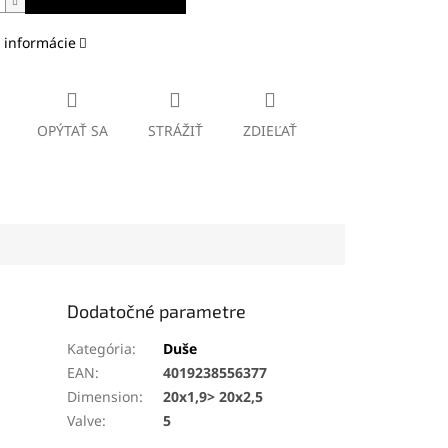
 informácie
OPÝTAŤ SA
STRÁŽIŤ
ZDIEĽAŤ
Dodatočné parametre
Kategória
:
Duše
EAN
:
4019238556377
Dimension
:
20x1,9> 20x2,5
Valve
:
5