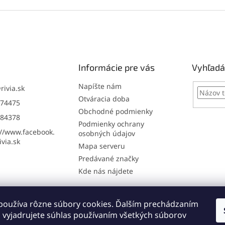
Informácie pre vás
Vyhľadá
Napíšte nám
@
rivia.sk
Otváracia doba
74475
Obchodné podmienky
84378
Podmienky ochrany
://www.facebook.
osobných údajov
via.sk
Mapa serveru
Predávané značky
Kde nás nájdete
používa rôzne súbory cookies. Ďalším prechádzaním
Online: registrácia na servis
Napíšte nám
 vyjadrujete súhlas používaním všetkých súborov