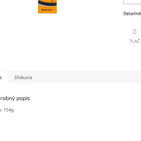
Detailné
TLAČ
s
Diskusia
robný popis
: 154g