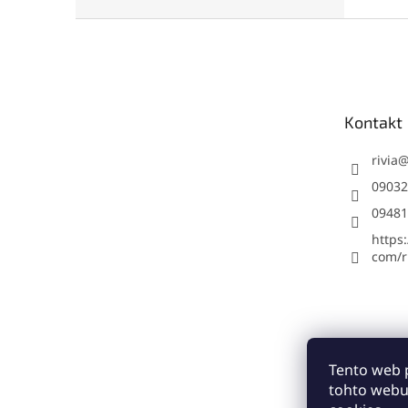
Z
á
p
ä
t
Kontakt
i
e
rivia
09032
09481
https
com/ri
Tento web 
tohto webu