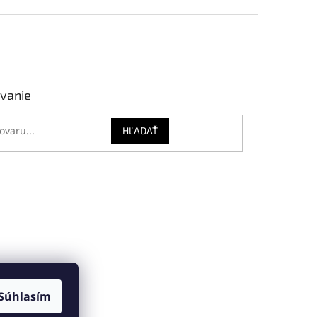
vanie
HĽADAŤ
Súhlasím