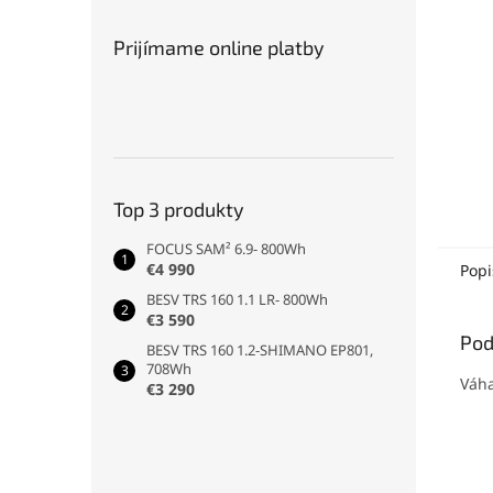
Prijímame online platby
Top 3 produkty
FOCUS SAM² 6.9- 800Wh
€4 990
Popi
BESV TRS 160 1.1 LR- 800Wh
€3 590
Pod
BESV TRS 160 1.2-SHIMANO EP801,
708Wh
Váha
€3 290