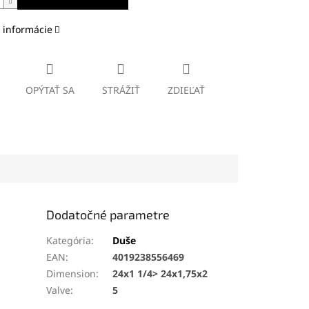
 informácie
OPÝTAŤ SA
STRÁŽIŤ
ZDIEĽAŤ
Dodatočné parametre
Kategória
:
Duše
EAN
:
4019238556469
Dimension
:
24x1 1/4> 24x1,75x2
Valve
:
5