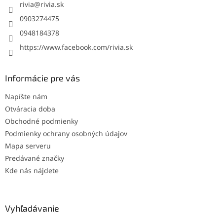
i
rivia
@
rivia.sk
e
0903274475
0948184378
https://www.facebook.com/rivia.sk
Informácie pre vás
Napíšte nám
Otváracia doba
Obchodné podmienky
Podmienky ochrany osobných údajov
Mapa serveru
Predávané značky
Kde nás nájdete
Vyhľadávanie