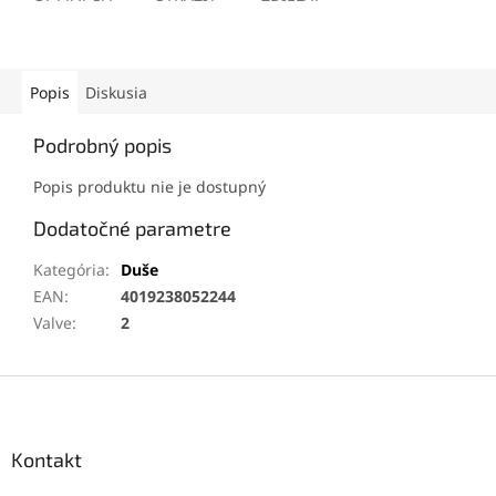
Popis
Diskusia
Podrobný popis
Popis produktu nie je dostupný
Dodatočné parametre
Kategória
:
Duše
EAN
:
4019238052244
Valve
:
2
Z
á
p
ä
Kontakt
t