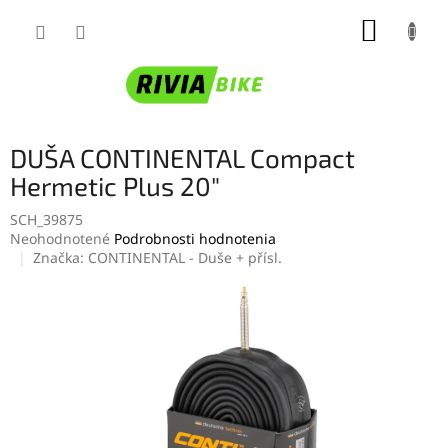
Prejsť
NÁKUP
na
obsah
KOŠÍK
DUŠA CONTINENTAL Compact
Hermetic Plus 20"
SCH_39875
Priemerné
Neohodnotené
Podrobnosti hodnotenia
hodnotenie
Značka:
CONTINENTAL - Duše + přísl.
produktu
je
0,0
z
5
hviezdičiek.