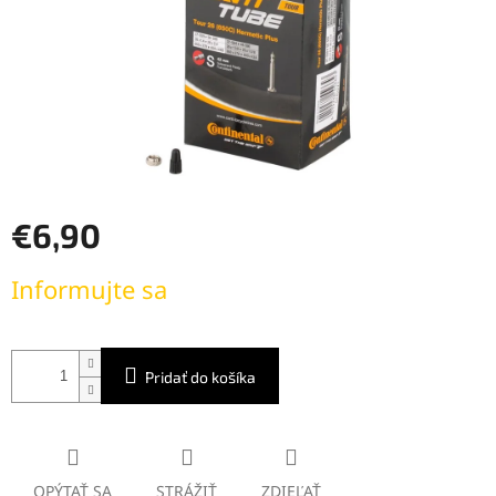
€6,90
Jednotková
Informujte sa
cena:
Pridať do košíka
OPÝTAŤ SA
STRÁŽIŤ
ZDIEĽAŤ