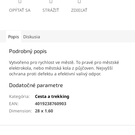
OPÝTAŤ SA
STRÁŽIŤ
ZDIEĽAŤ
Popis
Diskusia
Podrobný popis
Vytvořeno pro rychlost ve městě. To pravé pro městské
elektrokola, nebo městská kola z půjčoven. Nejvyšší
ochrana proti defektu a efektivní valivý odpor.
Dodatočné parametre
Kategória
:
Cesta a trekking
EAN
:
4019238760903
Dimension
:
28 x 1.60
Z
á