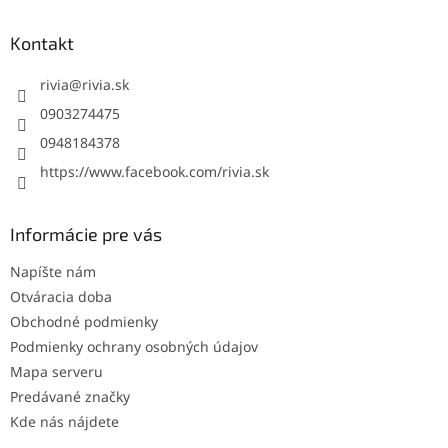
p
ä
Kontakt
t
i
rivia
@
rivia.sk
e
0903274475
0948184378
https://www.facebook.com/rivia.sk
Informácie pre vás
Napíšte nám
Otváracia doba
Obchodné podmienky
Podmienky ochrany osobných údajov
Mapa serveru
Predávané značky
Kde nás nájdete