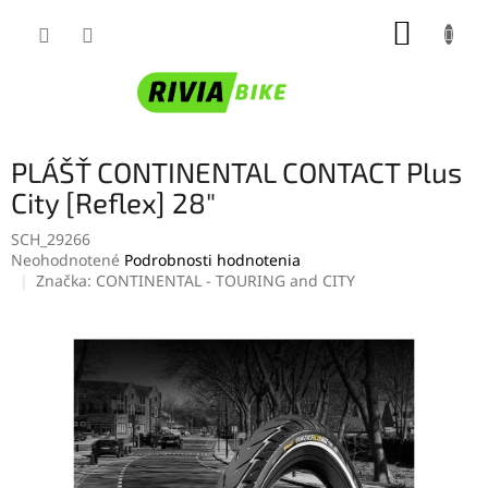
Prejsť
NÁKUP
na
obsah
KOŠÍK
PLÁŠŤ CONTINENTAL CONTACT Plus
City [Reflex] 28"
SCH_29266
Priemerné
Neohodnotené
Podrobnosti hodnotenia
hodnotenie
Značka:
CONTINENTAL - TOURING and CITY
produktu
je
0,0
z
5
hviezdičiek.