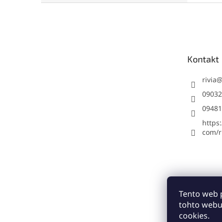
Z
á
p
ä
t
Kontakt
i
e
rivia
09032
09481
https
com/ri
Tento web 
tohto webu
cookies.