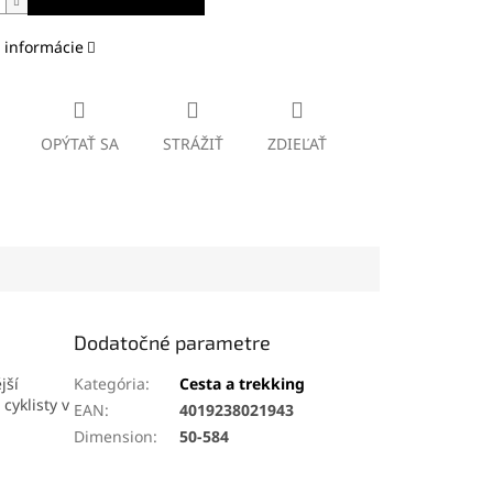
 informácie
OPÝTAŤ SA
STRÁŽIŤ
ZDIEĽAŤ
Dodatočné parametre
jší
Kategória
:
Cesta a trekking
cyklisty v
EAN
:
4019238021943
Dimension
:
50-584