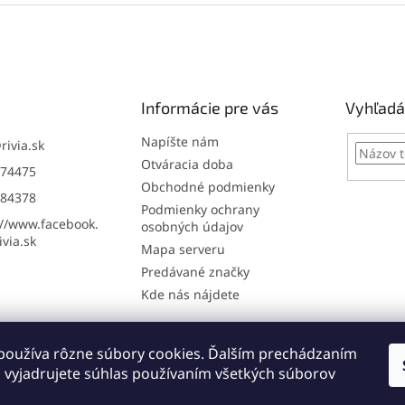
Informácie pre vás
Vyhľadá
Napíšte nám
@
rivia.sk
Otváracia doba
74475
Obchodné podmienky
84378
Podmienky ochrany
://www.facebook.
osobných údajov
via.sk
Mapa serveru
Predávané značky
Kde nás nájdete
používa rôzne súbory cookies. Ďalším prechádzaním
Online: registrácia na servis
Napíšte nám
 vyjadrujete súhlas používaním všetkých súborov