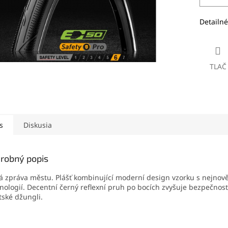
Detailné
TLAČ
s
Diskusia
robný popis
á zpráva městu. Plášť kombinující moderní design vzorku s nejnově
nologií. Decentní černý reflexní pruh po bocích zvyšuje bezpečnost 
ské džungli.