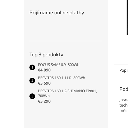
Prijímame online platby
Top 3 produkty
FOCUS SAM² 6.9- 800Wh
€4 990
Popi
BESV TRS 160 1.1 LR- 800Wh
€3 590
Pod
BESV TRS 160 1.2-SHIMANO EP801,
708Wh
Jasn
€3 290
tech
měst