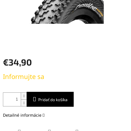
€34,90
Jednotková
Informujte sa
cena:
Pridať do košíka
Detailné informácie