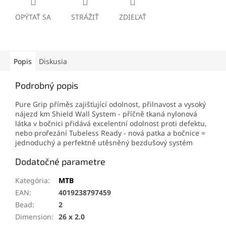
OPÝTAŤ SA
STRÁŽIŤ
ZDIEĽAŤ
Popis
Diskusia
Podrobný popis
Pure Grip příměs zajišťující odolnost, přilnavost a vysoký
nájezd km Shield Wall System - příčně tkaná nylonová
látka v bočnici přidává excelentní odolnost proti defektu,
nebo prořezání Tubeless Ready - nová patka a bočnice =
jednoduchý a perfektně utěsněný bezdušový systém
Dodatočné parametre
Kategória
:
MTB
EAN
:
4019238797459
Bead
:
2
Dimension
:
26 x 2.0