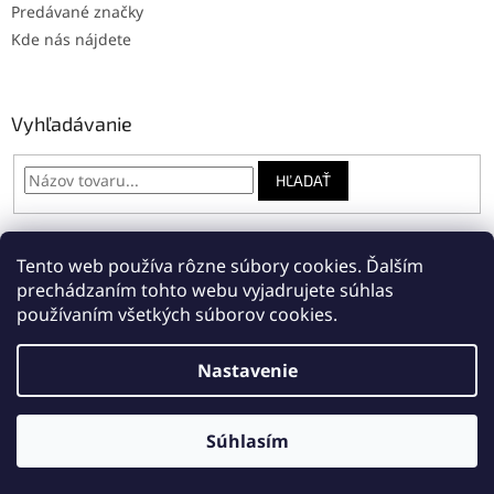
Predávané značky
Kde nás nájdete
Vyhľadávanie
HĽADAŤ
Tento web používa rôzne súbory cookies. Ďalším
Online: registrácia na servis
Napíšte nám
prechádzaním tohto webu vyjadrujete súhlas
používaním všetkých súborov cookies.
Nastavenie
Vytvoril Shoptet
Súhlasím
Copyright 2026
Rivia Bike
. Všetky práva vyhradené.
Máte otázku?