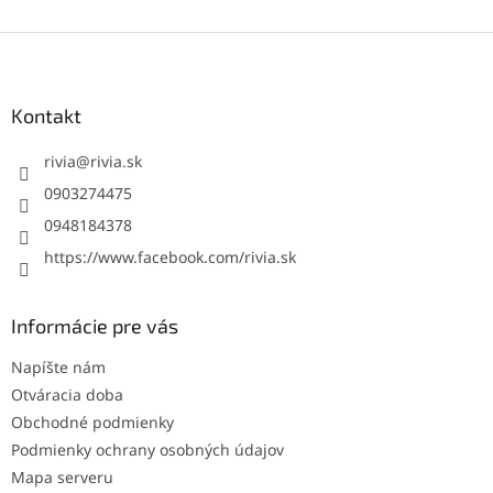
Z
á
p
ä
Kontakt
t
i
rivia
@
rivia.sk
e
0903274475
0948184378
https://www.facebook.com/rivia.sk
Informácie pre vás
Napíšte nám
Otváracia doba
Obchodné podmienky
Podmienky ochrany osobných údajov
Mapa serveru