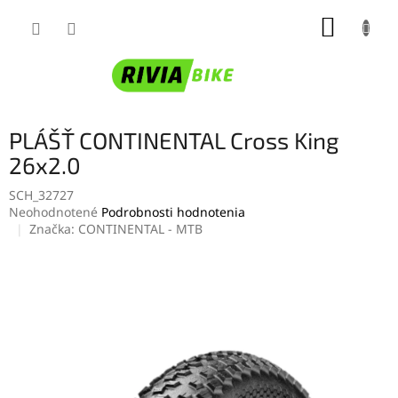
Prejsť
NÁKUP
na
obsah
KOŠÍK
PLÁŠŤ CONTINENTAL Cross King
26x2.0
SCH_32727
Priemerné
Neohodnotené
Podrobnosti hodnotenia
hodnotenie
Značka:
CONTINENTAL - MTB
produktu
je
0,0
z
5
hviezdičiek.