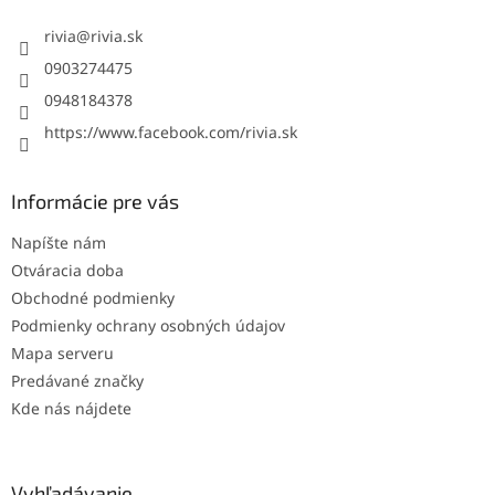
t
i
rivia
@
rivia.sk
e
0903274475
0948184378
https://www.facebook.com/rivia.sk
Informácie pre vás
Napíšte nám
Otváracia doba
Obchodné podmienky
Podmienky ochrany osobných údajov
Mapa serveru
Predávané značky
Kde nás nájdete
Vyhľadávanie