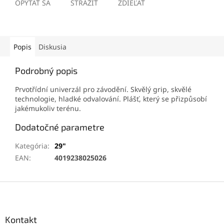
OPÝTAŤ SA
STRÁŽIŤ
ZDIEĽAŤ
Popis
Diskusia
Podrobný popis
Prvotřídní univerzál pro závodění. Skvělý grip, skvělé
technologie, hladké odvalování. Plášť, který se přizpůsobí
jakémukoliv terénu.
Dodatočné parametre
Kategória
:
29"
EAN
:
4019238025026
Z
á
p
ä
Kontakt