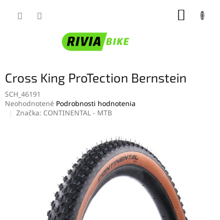
Prejsť
NÁKUP
na
obsah
KOŠÍK
Cross King ProTection Bernstein
SCH_46191
Priemerné
Neohodnotené
Podrobnosti hodnotenia
hodnotenie
Značka:
CONTINENTAL - MTB
produktu
je
0,0
z
5
hviezdičiek.