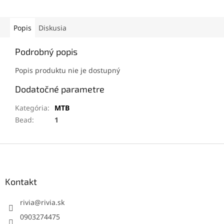
Popis
Diskusia
Podrobný popis
Popis produktu nie je dostupný
Dodatočné parametre
Kategória
:
MTB
Bead
:
1
Z
á
p
ä
Kontakt
t
i
rivia
@
rivia.sk
e
0903274475