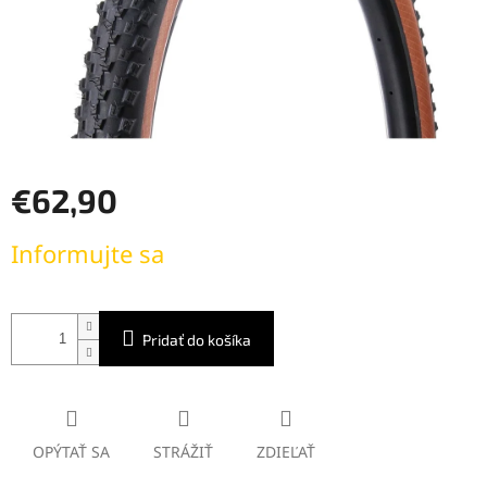
€62,90
Jednotková
Informujte sa
cena:
Pridať do košíka
OPÝTAŤ SA
STRÁŽIŤ
ZDIEĽAŤ