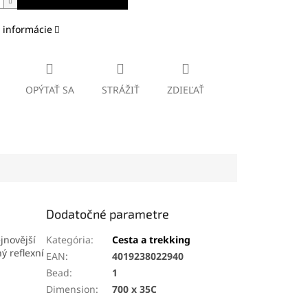
 informácie
OPÝTAŤ SA
STRÁŽIŤ
ZDIEĽAŤ
Dodatočné parametre
jnovější
Kategória
:
Cesta a trekking
ý reflexní
EAN
:
4019238022940
Bead
:
1
Dimension
:
700 x 35C