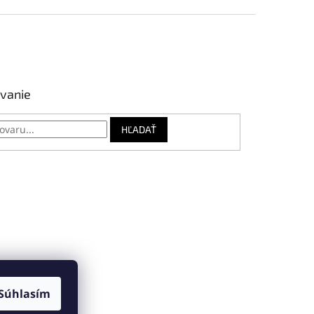
vanie
HĽADAŤ
Súhlasím