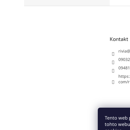
Z
á
p
ä
t
Kontakt
i
e
rivia
09032
09481
https
com/ri
Tento web 
tohto webu