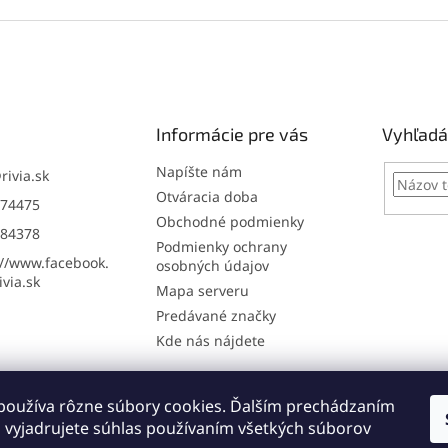
Informácie pre vás
Vyhľadá
Napíšte nám
@
rivia.sk
Otváracia doba
74475
Obchodné podmienky
84378
Podmienky ochrany
://www.facebook.
osobných údajov
via.sk
Mapa serveru
Predávané značky
Kde nás nájdete
používa rôzne súbory cookies. Ďalším prechádzaním
Online: registrácia na servis
Napíšte nám
 vyjadrujete súhlas používaním všetkých súborov