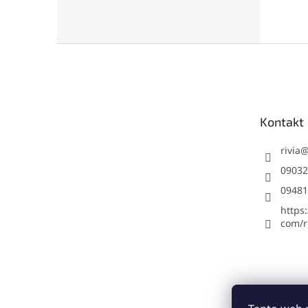
Z
á
p
ä
t
Kontakt
i
e
rivia
09032
09481
https
com/ri