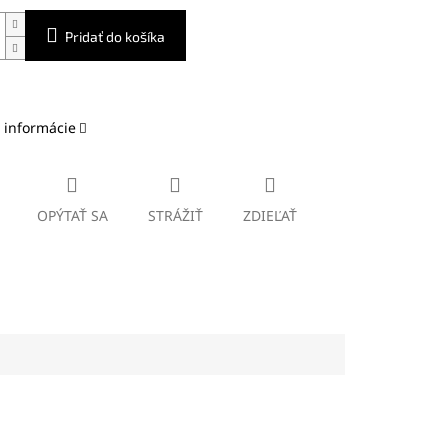
Pridať do košíka
 informácie
OPÝTAŤ SA
STRÁŽIŤ
ZDIEĽAŤ