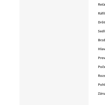
Reť
Ráfi
Drôt
Sed
Brz
Hlav
Pre
Poč
Rozs
Pohl
Zár