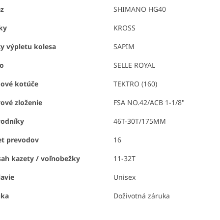
az
SHIMANO HG40
ky
KROSS
y výpletu kolesa
SAPIM
lo
SELLE ROYAL
dové kotúče
TEKTRO (160)
ové zloženie
FSA NO.42/ACB 1-1/8"
vodníky
46T-30T/175MM
et prevodov
16
ah kazety / voľnobežky
11-32T
avie
Unisex
uka
Doživotná záruka