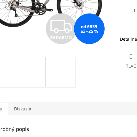
Z
od €839
až –25 %
ZADARMO
Detailné
A
D
TLAČ
A
R
s
Diskusia
M
robný popis