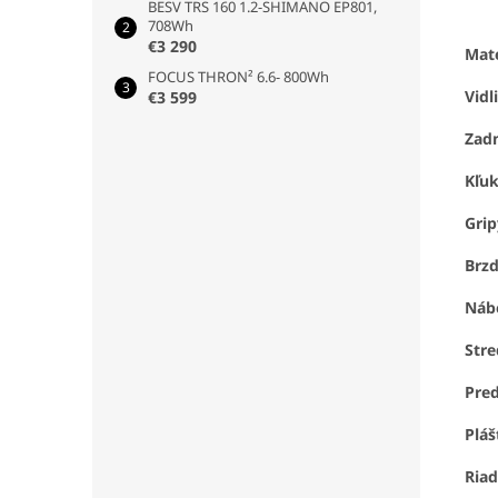
BESV TRS 160 1.2-SHIMANO EP801,
708Wh
€3 290
Mat
FOCUS THRON² 6.6- 800Wh
Vidl
€3 599
Zad
Kľu
Grip
Brz
Náb
Stre
Pre
Pláš
Riad