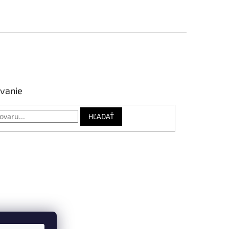
vanie
HĽADAŤ