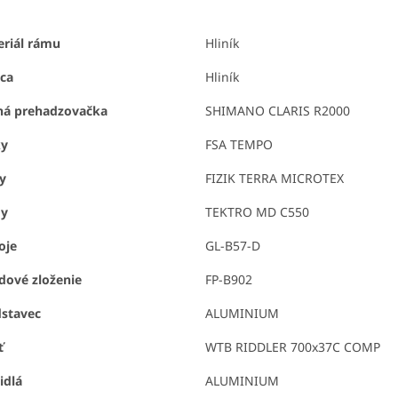
O
eriál rámu
Hliník
ica
Hliník
ná prehadzovačka
SHIMANO CLARIS R2000
ky
FSA TEMPO
y
FIZIK TERRA MICROTEX
dy
TEKTRO MD C550
oje
GL-B57-D
dové zloženie
FP-B902
dstavec
ALUMINIUM
ť
WTB RIDDLER 700x37C COMP
idlá
ALUMINIUM