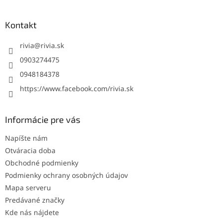
á
p
ä
Kontakt
t
i
rivia
@
rivia.sk
e
0903274475
0948184378
https://www.facebook.com/rivia.sk
Informácie pre vás
Napíšte nám
Otváracia doba
Obchodné podmienky
Podmienky ochrany osobných údajov
Mapa serveru
Predávané značky
Kde nás nájdete