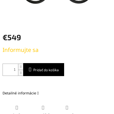
€549
Jednotková
Informujte sa
cena:
Pridať do košíka
Detailné informácie