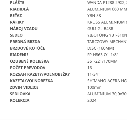
PLÁŠTE
WANDA P1288 29X2,
RIADIDLÁ
ALUMINIUM 660 MM
REŤAZ
YBN S8
RÁFIKY
KROSS ALUMINIUM 
NÁBOJ VZADU
GULI GL-B43R
SEDLO
YIBOTONG YBT-810
PREDNÁ BRZDA
TARCZOWY MECHAN
BRZDOVÉ KOTÚČE
DISC (160MM)
RIADENIE
FP-H863 O1-1/8"
OZUBENÉ KOLIESKA
36T-22T/170MM
POČET PREVODOV
16
ROZSAH KAZETY/VOĽNOBEŽKY
11-34T
KAZETA/VOĽNOBEŽKA
SHIMANO ACERA HG
ZDVIH VIDLICE
100mm
SEDLOVKA
ALUMINIUM 30,9x3
KOLEKCIA
2024
Z