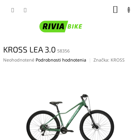
Prejsť
NÁKUP
na
obsah
KOŠÍK
KROSS LEA 3.0
58356
Priemerné
Neohodnotené
Podrobnosti hodnotenia
Značka:
KROSS
hodnotenie
produktu
je
0,0
z
5
hviezdičiek.