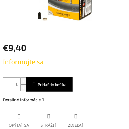
€9,40
Jednotková
Informujte sa
cena:
Pridať do košíka
Detailné informácie
OPÝTAŤ SA
STRÁŽIŤ
ZDIEĽAŤ