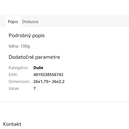
Popis
Diskusia
Podrobný popis
Váha: 100g
Dodatočné parametre
Kategória
:
Duše
EAN
:
4019238556742
Dimension
:
26x1,75> 26x2,2
Valve
:
7
Z
á
p
ä
Kontakt