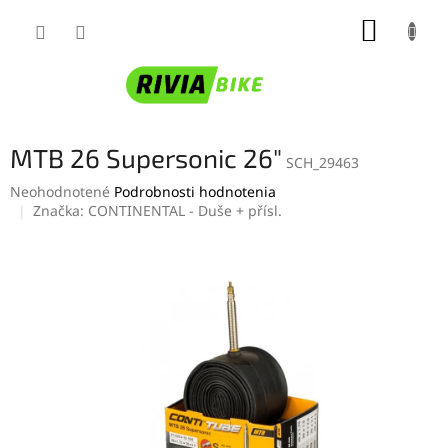
Prejsť
NÁKUP
na
obsah
KOŠÍK
MTB 26 Supersonic 26"
SCH_29463
Priemerné
Neohodnotené
Podrobnosti hodnotenia
hodnotenie
Značka:
CONTINENTAL - Duše + přísl.
produktu
je
0,0
z
5
hviezdičiek.