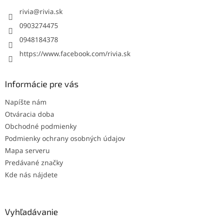
t
i
rivia
@
rivia.sk
e
0903274475
0948184378
https://www.facebook.com/rivia.sk
Informácie pre vás
Napíšte nám
Otváracia doba
Obchodné podmienky
Podmienky ochrany osobných údajov
Mapa serveru
Predávané značky
Kde nás nájdete
Vyhľadávanie