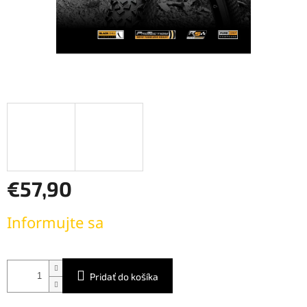
€57,90
Jednotková
Informujte sa
cena:
Pridať do košíka