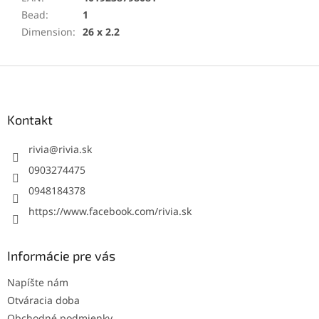
Bead
:
1
Dimension
:
26 x 2.2
Z
á
p
ä
Kontakt
t
i
rivia
@
rivia.sk
e
0903274475
0948184378
https://www.facebook.com/rivia.sk
Informácie pre vás
Napíšte nám
Otváracia doba
Obchodné podmienky