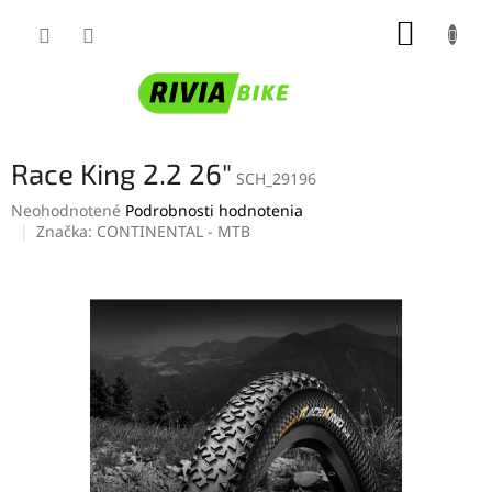
Prejsť
NÁKUP
na
obsah
KOŠÍK
Race King 2.2 26"
SCH_29196
Priemerné
Neohodnotené
Podrobnosti hodnotenia
hodnotenie
Značka:
CONTINENTAL - MTB
produktu
je
0,0
z
5
hviezdičiek.