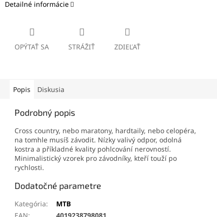
Detailné informácie
OPÝTAŤ SA
STRÁŽIŤ
ZDIEĽAŤ
Popis
Diskusia
Podrobný popis
Cross country, nebo maratony, hardtaily, nebo celopéra,
na tomhle musíš závodit. Nízky valivý odpor, odolná
kostra a příkladné kvality pohlcování nerovností.
Minimalistický vzorek pro závodníky, kteří touží po
rychlosti.
Dodatočné parametre
Kategória
:
MTB
EAN
:
4019238798081