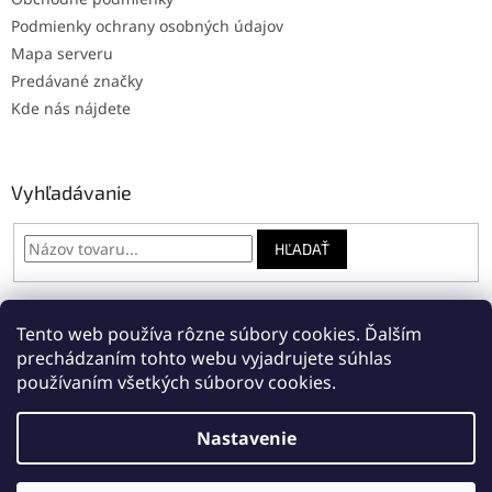
Podmienky ochrany osobných údajov
Mapa serveru
Predávané značky
Kde nás nájdete
Vyhľadávanie
HĽADAŤ
Tento web používa rôzne súbory cookies. Ďalším
Online: registrácia na servis
Napíšte nám
prechádzaním tohto webu vyjadrujete súhlas
používaním všetkých súborov cookies.
Nastavenie
Vytvoril Shoptet