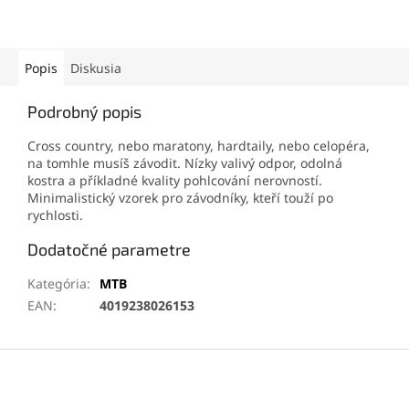
Popis
Diskusia
Podrobný popis
Cross country, nebo maratony, hardtaily, nebo celopéra,
na tomhle musíš závodit. Nízky valivý odpor, odolná
kostra a příkladné kvality pohlcování nerovností.
Minimalistický vzorek pro závodníky, kteří touží po
rychlosti.
Dodatočné parametre
Kategória
:
MTB
EAN
:
4019238026153
Z
á
p