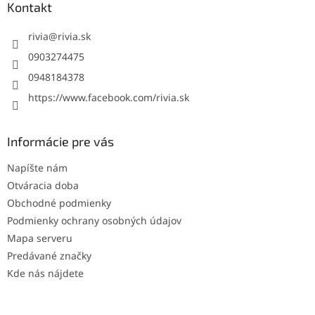
ä
Kontakt
t
i
rivia
@
rivia.sk
e
0903274475
0948184378
https://www.facebook.com/rivia.sk
Informácie pre vás
Napíšte nám
Otváracia doba
Obchodné podmienky
Podmienky ochrany osobných údajov
Mapa serveru
Predávané značky
Kde nás nájdete