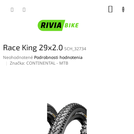
Prejsť
NÁKUP
na
obsah
KOŠÍK
Race King 29x2.0
SCH_32734
Priemerné
Neohodnotené
Podrobnosti hodnotenia
hodnotenie
Značka:
CONTINENTAL - MTB
produktu
je
0,0
z
5
hviezdičiek.