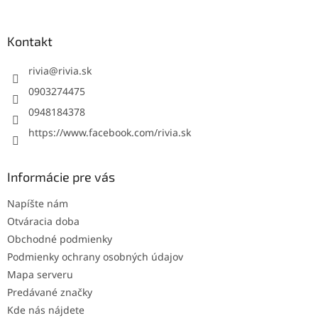
á
p
ä
Kontakt
t
i
rivia
@
rivia.sk
e
0903274475
0948184378
https://www.facebook.com/rivia.sk
Informácie pre vás
Napíšte nám
Otváracia doba
Obchodné podmienky
Podmienky ochrany osobných údajov
Mapa serveru
Predávané značky
Kde nás nájdete