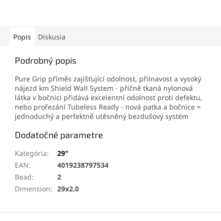
Popis
Diskusia
Podrobný popis
Pure Grip příměs zajišťující odolnost, přilnavost a vysoký
nájezd km Shield Wall System - příčně tkaná nylonová
látka v bočnici přidává excelentní odolnost proti defektu,
nebo prořezání Tubeless Ready - nová patka a bočnice =
jednoduchý a perfektně utěsněný bezdušový systém
Dodatočné parametre
Kategória
:
29"
EAN
:
4019238797534
Bead
:
2
Dimension
:
29x2.0
Z