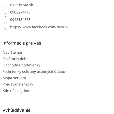
i
rivia
@
rivia.sk
e
0903274475
0948184378
https://www.facebook.com/rivia.sk
Informácie pre vás
Napíšte nám
Otváracia doba
Obchodné podmienky
Podmienky ochrany osobných údajov
Mapa serveru
Predávané značky
Kde nás nájdete
Vyhľadávanie