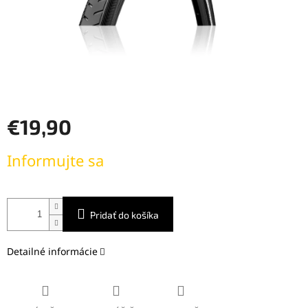
€19,90
Jednotková
Informujte sa
cena:
Pridať do košíka
Detailné informácie