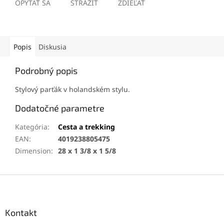
OPÝTAŤ SA
STRÁŽIŤ
ZDIEĽAŤ
Popis
Diskusia
Podrobný popis
Stylový parťák v holandském stylu.
Dodatočné parametre
Kategória
:
Cesta a trekking
EAN
:
4019238805475
Dimension
:
28 x 1 3/8 x 1 5/8
Z
á
p
ä
Kontakt
t