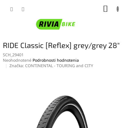
Prejsť
NÁKUP
na
obsah
KOŠÍK
RIDE Classic [Reflex] grey/grey 28"
SCH_29401
Priemerné
Neohodnotené
Podrobnosti hodnotenia
hodnotenie
Značka:
CONTINENTAL - TOURING and CITY
produktu
je
0,0
z
5
hviezdičiek.