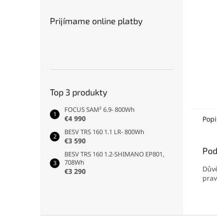
Prijímame online platby
Top 3 produkty
FOCUS SAM² 6.9- 800Wh
€4 990
Popi
BESV TRS 160 1.1 LR- 800Wh
€3 590
Pod
BESV TRS 160 1.2-SHIMANO EP801,
708Wh
Důvě
€3 290
prav