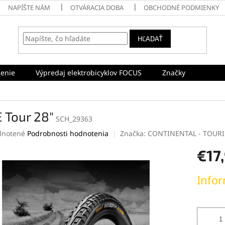
NAPÍŠTE NÁM
OTVÁRACIA DOBA
OBCHODNÉ PODMIENKY
HĽADAŤ
enie
Výpredaj elektrobicyklov FOCUS
Značky
 Tour 28"
SCH_29363
rné
notené
Podrobnosti hodnotenia
Značka:
CONTINENTAL - TOURI
enie
€17
tu
Jednotk
Infor
cena:
čiek.