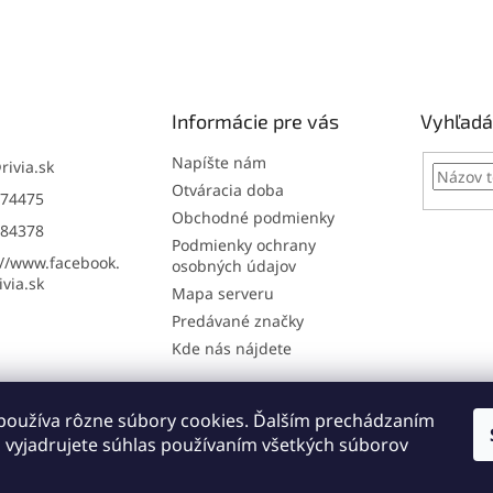
Informácie pre vás
Vyhľadá
Napíšte nám
@
rivia.sk
Otváracia doba
74475
Obchodné podmienky
84378
Podmienky ochrany
://www.facebook.
osobných údajov
via.sk
Mapa serveru
Predávané značky
Kde nás nájdete
používa rôzne súbory cookies. Ďalším prechádzaním
Online: registrácia na servis
Napíšte nám
 vyjadrujete súhlas používaním všetkých súborov