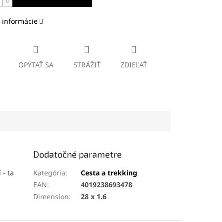
 informácie
OPÝTAŤ SA
STRÁŽIŤ
ZDIEĽAŤ
Dodatočné parametre
 - ta
Kategória
:
Cesta a trekking
EAN
:
4019238693478
Dimension
:
28 x 1.6