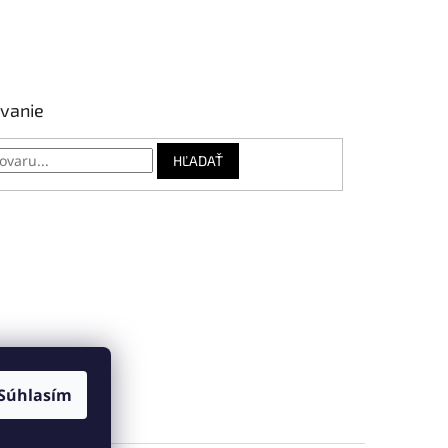
vanie
HĽADAŤ
Súhlasím