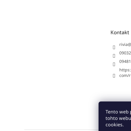
Z
á
p
ä
t
Kontakt
i
e
rivia
09032
09481
https
com/ri
Tento web 
tohto webu
cookies.