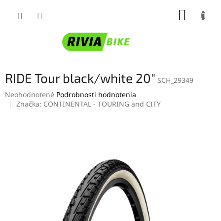
Prejsť
NÁKUP
na
obsah
KOŠÍK
RIDE Tour black/white 20"
SCH_29349
Priemerné
Neohodnotené
Podrobnosti hodnotenia
hodnotenie
Značka:
CONTINENTAL - TOURING and CITY
produktu
je
0,0
z
5
hviezdičiek.