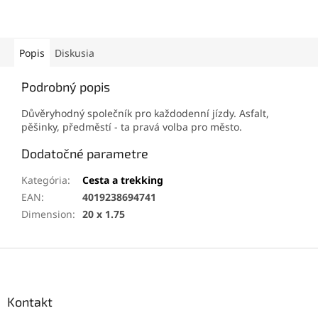
Popis
Diskusia
Podrobný popis
Důvěryhodný společník pro každodenní jízdy. Asfalt,
pěšinky, předměstí - ta pravá volba pro město.
Dodatočné parametre
Kategória
:
Cesta a trekking
EAN
:
4019238694741
Dimension
:
20 x 1.75
Z
á
p
ä
Kontakt
t