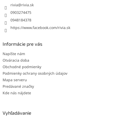
i
rivia
@
rivia.sk
e
0903274475
0948184378
https://www.facebook.com/rivia.sk
Informácie pre vás
Napíšte nám
Otváracia doba
Obchodné podmienky
Podmienky ochrany osobných údajov
Mapa serveru
Predávané značky
Kde nás nájdete
Vyhľadávanie