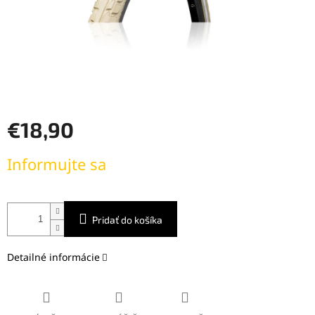
€18,90
Jednotková
Informujte sa
cena:
Pridať do košíka
Detailné informácie