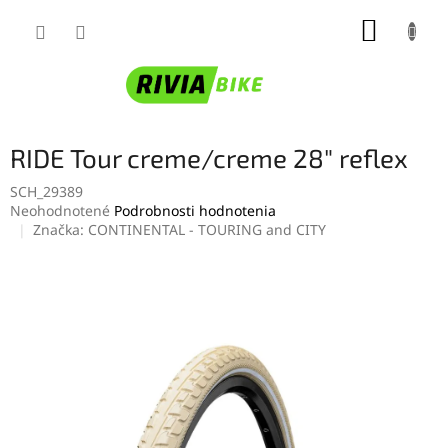
Prejsť
NÁKUP
na
obsah
KOŠÍK
RIDE Tour creme/creme 28" reflex
SCH_29389
Priemerné
Neohodnotené
Podrobnosti hodnotenia
hodnotenie
Značka:
CONTINENTAL - TOURING and CITY
produktu
je
0,0
z
5
hviezdičiek.