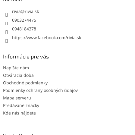
t
i
rivia
@
rivia.sk
e
0903274475
0948184378
https://www.facebook.com/rivia.sk
Informácie pre vás
Napíšte nám
Otváracia doba
Obchodné podmienky
Podmienky ochrany osobných údajov
Mapa serveru
Predávané značky
Kde nás nájdete