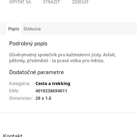
OPÝTAŤ SA
STRÁŽIŤ
ZDIEĽAŤ
Popis
Diskusia
Podrobný popis
Důvěryhodný společník pro každodenní jízdy. Asfalt,
pěšinky, předměstí - ta pravá volba pro město.
Dodatočné parametre
Kategória
:
Cesta a trekking
EAN
:
4019238694611
Dimension
:
28 x 1.6
Z
á
p
ä
Kontakt