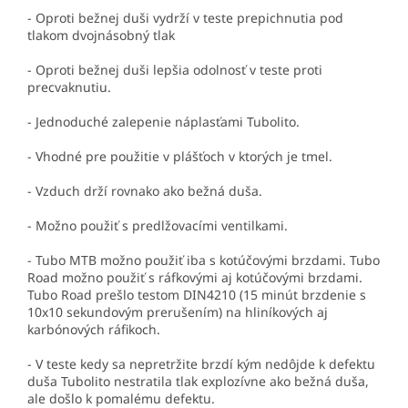
- Oproti bežnej duši vydrží v teste prepichnutia pod
tlakom dvojnásobný tlak
- Oproti bežnej duši lepšia odolnosť v teste proti
precvaknutiu.
- Jednoduché zalepenie náplasťami Tubolito.
- Vhodné pre použitie v plášťoch v ktorých je tmel.
- Vzduch drží rovnako ako bežná duša.
- Možno použiť s predlžovacími ventilkami.
- Tubo MTB možno použiť iba s kotúčovými brzdami. Tubo
Road možno použiť s ráfkovými aj kotúčovými brzdami.
Tubo Road prešlo testom DIN4210 (15 minút brzdenie s
10x10 sekundovým prerušením) na hliníkových aj
karbónových ráfikoch.
- V teste kedy sa nepretržite brzdí kým nedôjde k defektu
duša Tubolito nestratila tlak explozívne ako bežná duša,
ale došlo k pomalému defektu.