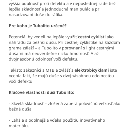
vyššia odolnosť proti defektu a v neposlednej rade tiež
lepšia skladnosť a jednoduchá manipulácia pri
nasadzovaní duše do ráfika.
Pre koho je Tubolito určené?
Potenciál by vedeli najlepšie využiť
cestní cyklisti
ako
náhradu za bežnú dušu. Pri cestnej cyklistike na každom
grame záleží – a Tubolito v porovnaní s light cestnými
dušami má neuveriteľne nízku hmotnosť. A až
dvojnásobnú odolnosť voči defektu.
Takisto zákazníci s MTB a zvlášť s
elektrobicyklami
iste
ocenia fakt, že majú duše s dvojnásobnou odolnosťou
voči defektu.
Kľúčové vlastnosti duší Tubolito:
- Skvelá skladnosť – zložená zaberá polovičnú veľkosť ako
bežná duša
- Ľahšia a odolnejšia vďaka použitiu inovatívneho
materiálu.