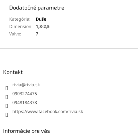
Dodatočné parametre
Kategória
:
Duše
Dimension
:
1,8-2,5
Valve
:
7
Z
á
p
ä
Kontakt
t
i
rivia
@
rivia.sk
e
0903274475
0948184378
https://www.facebook.com/rivia.sk
Informácie pre vás