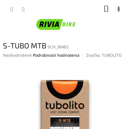
Prejsť
NÁKUP
na
obsah
KOŠÍK
S-TUBO MTB
SCH_38482
Priemerné
Neohodnotené
Podrobnosti hodnotenia
Značka:
TUBOLITO
hodnotenie
produktu
je
0,0
z
5
hviezdičiek.