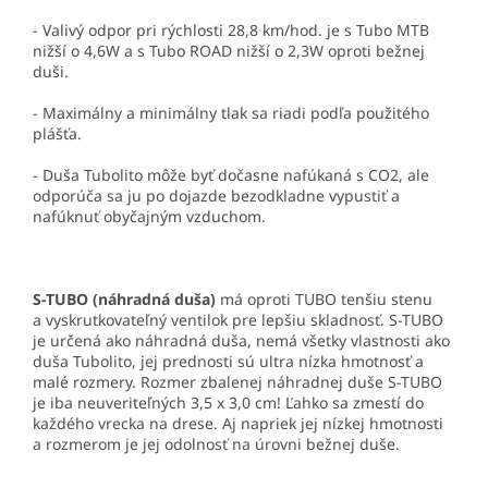
- Valivý odpor pri rýchlosti 28,8 km/hod. je s Tubo MTB
nižší o 4,6W a s Tubo ROAD nižší o 2,3W oproti bežnej
duši.
- Maximálny a minimálny tlak sa riadi podľa použitého
plášťa.
- Duša Tubolito môže byť dočasne nafúkaná s CO2, ale
odporúča sa ju po dojazde bezodkladne vypustiť a
nafúknuť obyčajným vzduchom.
S-TUBO (náhradná duša)
má oproti TUBO tenšiu stenu
a vyskrutkovateľný ventilok pre lepšiu skladnosť. S-TUBO
je určená ako náhradná duša, nemá všetky vlastnosti ako
duša Tubolito, jej prednosti sú ultra nízka hmotnosť a
malé rozmery. Rozmer zbalenej náhradnej duše S-TUBO
je iba neuveriteľných 3,5 x 3,0 cm! Ľahko sa zmestí do
každého vrecka na drese. Aj napriek jej nízkej hmotnosti
a rozmerom je jej odolnosť na úrovni bežnej duše.