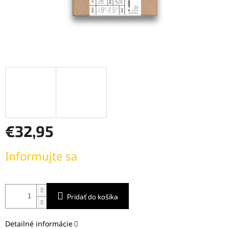
€32,95
Jednotková
Informujte sa
cena:
Pridať do košíka
Detailné informácie