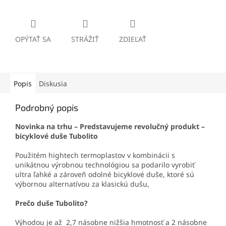
OPÝTAŤ SA
STRÁŽIŤ
ZDIEĽAŤ
Popis
Diskusia
Podrobný popis
Novinka na trhu – Predstavujeme revolučný produkt –
bicyklové duše Tubolito
Použitém hightech termoplastov v kombinácii s
unikátnou výrobnou technológiou sa podarilo vyrobiť
ultra ľahké a zároveň odolné bicyklové duše, ktoré sú
výbornou alternatívou za klasickú dušu,
Prečo duše Tubolito?
Výhodou je až 2,7 násobne nižšia hmotnosť a 2 násobne