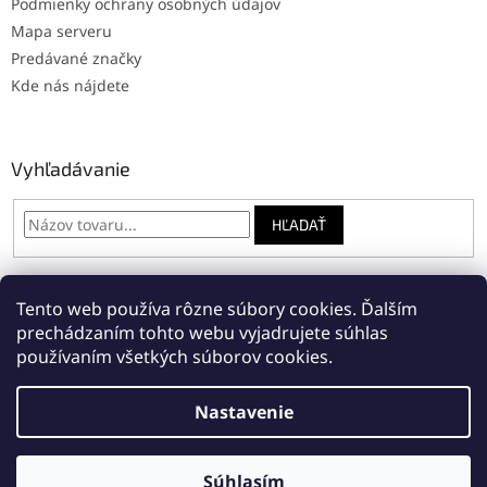
Podmienky ochrany osobných údajov
Mapa serveru
Predávané značky
Kde nás nájdete
Vyhľadávanie
HĽADAŤ
Tento web používa rôzne súbory cookies. Ďalším
Online: registrácia na servis
Napíšte nám
prechádzaním tohto webu vyjadrujete súhlas
používaním všetkých súborov cookies.
Nastavenie
Vytvoril Shoptet
Súhlasím
Copyright 2026
Rivia Bike
. Všetky práva vyhradené.