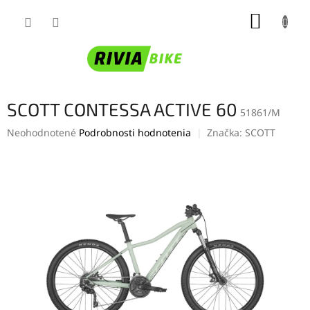
Prejsť
NÁKUP
na
obsah
KOŠÍK
SCOTT CONTESSA ACTIVE 60
51861/M
Priemerné
Neohodnotené
Podrobnosti hodnotenia
Značka:
SCOTT
hodnotenie
produktu
je
0,0
z
5
hviezdičiek.