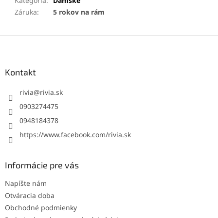
Kategória
:
Dámske
Záruka
:
5 rokov na rám
Z
á
p
ä
Kontakt
t
i
rivia
@
rivia.sk
e
0903274475
0948184378
https://www.facebook.com/rivia.sk
Informácie pre vás
Napíšte nám
Otváracia doba
Obchodné podmienky