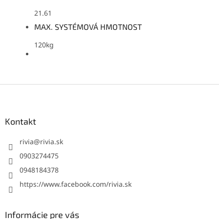
21.61
MAX. SYSTÉMOVÁ HMOTNOST
120kg
Z
á
p
ä
Kontakt
t
i
rivia
@
rivia.sk
e
0903274475
0948184378
https://www.facebook.com/rivia.sk
Informácie pre vás