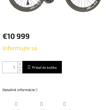
€10 999
Jednotková
Informujte sa
cena:
Pridať do košíka
Detailné informácie