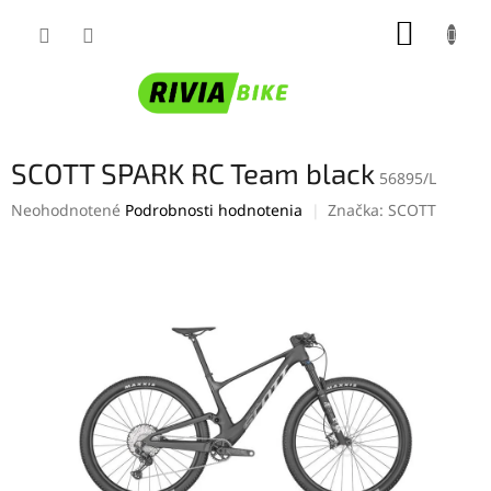
Prejsť
NÁKUP
na
obsah
KOŠÍK
SCOTT SPARK RC Team black
56895/L
Priemerné
Neohodnotené
Podrobnosti hodnotenia
Značka:
SCOTT
hodnotenie
produktu
je
0,0
z
5
hviezdičiek.