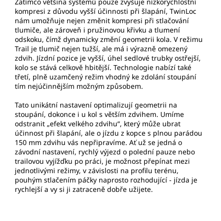
Zatímco většina systémů pouze zvyšuje nízkorychlostní
kompresi z důvodu vyšší účinnosti při šlapání, TwinLoc
nám umožňuje nejen změnit kompresi při stlačování
tlumiče, ale zároveň i pružinovou křivku a tlumení
odskoku, čímž dynamicky změní geometrii kola. V režimu
Trail je tlumič nejen tužší, ale má i výrazně omezený
zdvih. Jízdní pozice je vyšší, úhel sedlové trubky ostřejší,
kolo se stává celkově hbitější. Technologie nabízí také
třetí, plně uzamčený režim vhodný ke zdolání stoupání
tím nejúčinnějším možným způsobem.
Tato unikátní nastavení optimalizují geometrii na
stoupání, dokonce i u kol s větším zdvihem. Umíme
odstranit „efekt velkého zdvihu“, který může ubrat
účinnost při šlapání, ale o jízdu z kopce s plnou parádou
150 mm zdvihu vás nepřipravíme. Ať už se jedná o
závodní nastavení, rychlý výjezd o polední pauze nebo
trailovou vyjížďku po práci, je možnost přepínat mezi
jednotlivými režimy, v závislosti na profilu terénu,
pouhým stlačením páčky naprosto rozhodující - jízda je
rychlejší a vy si ji zatraceně dobře užijete.