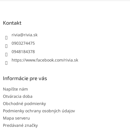
Z
á
p
ä
Kontakt
t
i
rivia
@
rivia.sk
e
0903274475
0948184378
https://www.facebook.com/rivia.sk
Informácie pre vás
Napíšte nám
Otváracia doba
Obchodné podmienky
Podmienky ochrany osobných údajov
Mapa serveru
Predávané značky