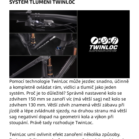
SYSTÉM TLUMENÍ TWINLOC
Pomocí technologie TwinLoc může jezdec snadno, účinně
a kompletně ovládat rám, vidlici a tlumič jako jeden
systém. Proč je to důležité? Správně nastavené kolo se
zdvihem 150 mm se zanoří víc (má větší sag) než kolo se
zdvihem 130 mm. Větší zdvih znamená větší zábavu při
jízdě a lépe zvládnuté sjezdy, na druhou stranu má větší
sag negativní dopad na geometrii kola a výkon při
stoupání. Právě tady rozhoduje TwinLoc.
TwinLoc umí ovlivnit efekt zanoření několika způsoby.