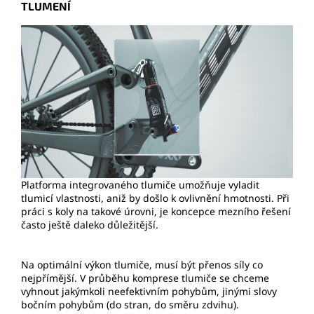
TLUMENÍ
Platforma integrovaného tlumiče umožňuje vyladit
tlumicí vlastnosti, aniž by došlo k ovlivnění hmotnosti. Při
práci s koly na takové úrovni, je koncepce mezního řešení
často ještě daleko důležitější.
Na optimální výkon tlumiče, musí být přenos síly co
nejpřímější. V průběhu komprese tlumiče se chceme
vyhnout jakýmkoli neefektivním pohybům, jinými slovy
bočním pohybům (do stran, do směru zdvihu).