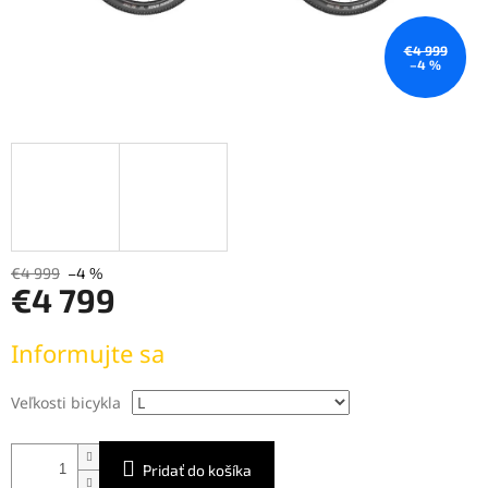
€4 999
–4 %
€4 999
–4 %
€4 799
Jednotková
Informujte sa
cena:
Veľkosti bicykla
Pridať do košíka