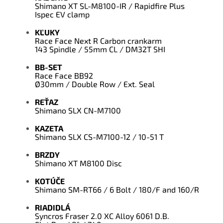
Shimano XT SL-M8100-IR / Rapidfire Plus
Ispec EV clamp
KĽUKY
Race Face Next R Carbon crankarm
143 Spindle / 55mm CL / DM32T SHI
BB-SET
Race Face BB92
Ø30mm / Double Row / Ext. Seal
REŤAZ
Shimano SLX CN-M7100
KAZETA
Shimano SLX CS-M7100-12 / 10-51 T
BRZDY
Shimano XT M8100 Disc
KOTÚČE
Shimano SM-RT66 / 6 Bolt / 180/F and 160/R
RIADIDLÁ
Syncros Fraser 2.0 XC Alloy 6061 D.B.