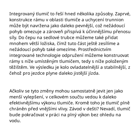
Integrovaný tlumič to řeší hned několika způsoby. Zaprvé,
konstrukce rámu v oblasti tlumiče a uchycení trunnion
může být navržena jako daleko pevnější, což nežádoucí
pohyb omezuje a zároveň přispívá k účinnějšímu přenosu
síly. Do čepu na sedlové trubce můžeme také přidat
mnohem větší ložiska, čímž tuto část ještě zesílíme a
nežádoucí pohyb také omezíme. Prostřednictvím
integrované technologie odpružení můžeme konstruovat
rámy s níže umístěným tlumičem, tedy s níže položeným
těžištěm. Ve výsledku je kolo ovladatelnější a stabilnější, z
čehož pro jezdce plyne daleko jistější jízda.
Ačkoliv se tyto změny mohou samostatně jevit jen jako
menší vylepšení, v celkovém součtu vedou k daleko
efektivnějšímu výkonu tlumiče. Kromě toho je tlumič plně
chráněn před vnějšími vlivy. Závod v dešti? Nevadí, tlumič
bude pokračovat v práci na plný výkon bez ohledu na
vodu.