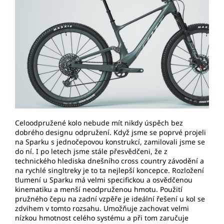
Celoodpružené kolo nebude mít nikdy úspěch bez
dobrého designu odpružení. Když jsme se poprvé projeli
na Sparku s jednočepovou konstrukcí, zamilovali jsme se
do ní. I po letech jsme stále přesvědčeni, že z
technického hlediska dnešního cross country závodění a
na rychlé singltreky je to ta nejlepší koncepce. Rozložení
tlumení u Sparku má velmi specifickou a osvědčenou
kinematiku a menší neodpruženou hmotu. Použití
pružného čepu na zadní vzpěře je ideální řešení u kol se
zdvihem v tomto rozsahu. Umožňuje zachovat velmi
nízkou hmotnost celého systému a při tom zaručuje