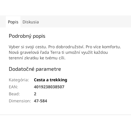
Popis
Diskusia
Podrobný popis
Vyber si svoji cestu. Pro dobrodružství. Pro více komfortu.
Nová gravelová řada Terra ti umožní využít každou
terenní zkratku ke tvému cíli.
Dodatočné parametre
Kategória
:
Cesta a trekking
EAN
:
4019238038507
Bead
:
2
Dimension
:
47-584
Z
á
p