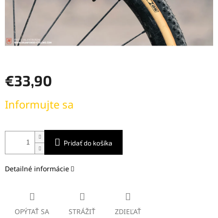
€33,90
Jednotková
Informujte sa
cena:
Pridať do košíka
Detailné informácie
OPÝTAŤ SA
STRÁŽIŤ
ZDIEĽAŤ