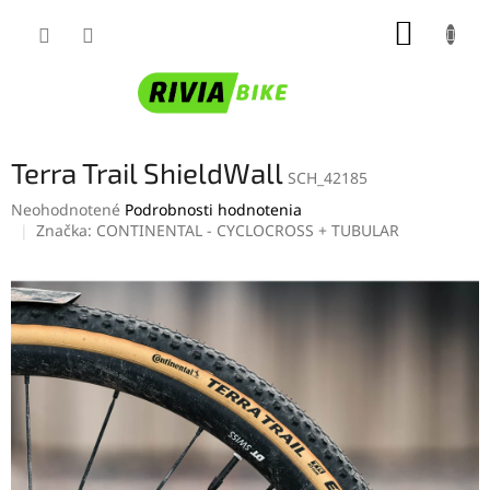
Prejsť
NÁKUP
na
obsah
KOŠÍK
Terra Trail ShieldWall
SCH_42185
Priemerné
Neohodnotené
Podrobnosti hodnotenia
hodnotenie
Značka:
CONTINENTAL - CYCLOCROSS + TUBULAR
produktu
je
0,0
z
5
hviezdičiek.