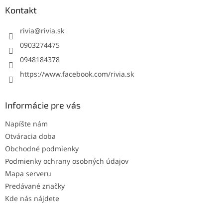
ä
Kontakt
t
i
rivia
@
rivia.sk
e
0903274475
0948184378
https://www.facebook.com/rivia.sk
Informácie pre vás
Napíšte nám
Otváracia doba
Obchodné podmienky
Podmienky ochrany osobných údajov
Mapa serveru
Predávané značky
Kde nás nájdete