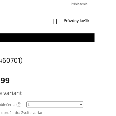
PODMIENKY OCHRANY OSOBNÝCH ÚDAJOV
Prihlásenie
MAPA SERVERU
NÁKUPNÝ
Prázdny košík
KOŠÍK
460701)
,99
ová
e variant
oblečenia
?
doručiť do:
Zvoľte variant