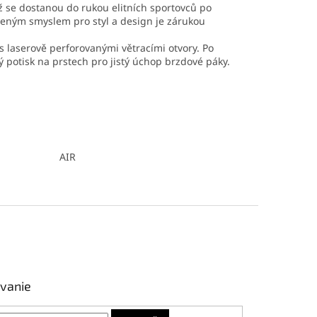
ž se dostanou do rukou elitních sportovců po
eným smyslem pro styl a design je zárukou
 laserově perforovanými větracími otvory. Po
ý potisk na prstech pro jistý úchop brzdové páky.
AIR
vanie