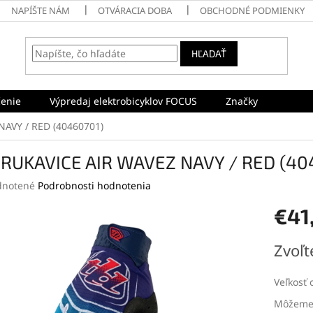
NAPÍŠTE NÁM
OTVÁRACIA DOBA
OBCHODNÉ PODMIENKY
HĽADAŤ
enie
Výpredaj elektrobicyklov FOCUS
Značky
NAVY / RED (40460701)
 RUKAVICE AIR WAVEZ NAVY / RED (40
rné
notené
Podrobnosti hodnotenia
enie
€41
tu
Jednotk
Zvoľt
cena:
čiek.
Veľkosť 
Môžeme 