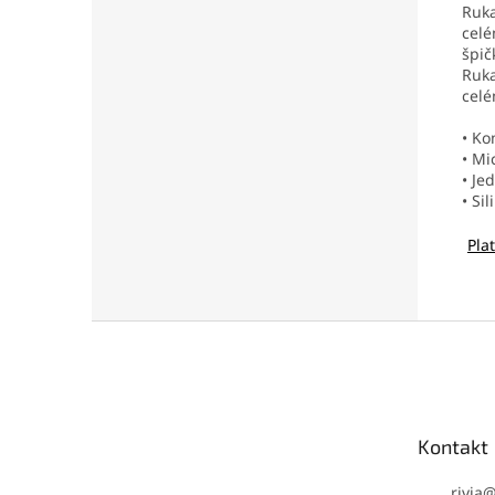
Ruka
celé
špič
Ruka
celé
• K
• Mi
• Je
• Si
Pla
Z
á
p
ä
t
Kontakt
i
e
rivia