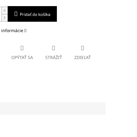
Pridať do košíka
 informácie
OPÝTAŤ SA
STRÁŽIŤ
ZDIEĽAŤ