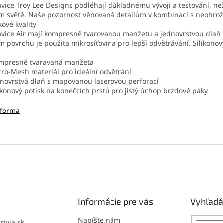
vice Troy Lee Designs podléhají důkladnému vývoji a testování, ne
m světě. Naše pozornost věnovaná detailům v kombinaci s neohrož
kové kvality
vice Air mají kompresně tvarovanou manžetu a jednovrstvou dlaň s
m povrchu je použita mikrosíťovina pro lepší odvětrávání. Silikonov
ompresně tvaravaná manžeta
cro-Mesh materiál pro ideální odvětrání
dnovrstvá dlaň s mapovanou laserovou perforací
likonový potisk na konečcích prstů pro jistý úchop brzdové páky
tforma
Informácie pre vás
Vyhľadá
Napíšte nám
@
rivia.sk