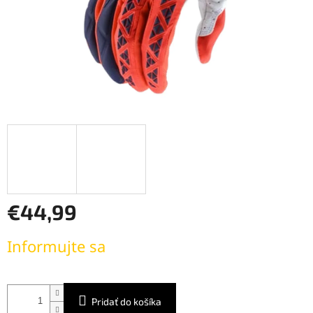
€44,99
Jednotková
Informujte sa
cena:
Pridať do košíka