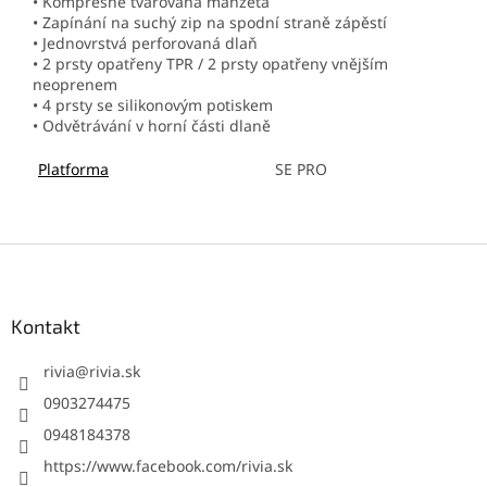
• Kompresně tvarovaná manžeta
• Zapínání na suchý zip na spodní straně zápěstí
• Jednovrstvá perforovaná dlaň
• 2 prsty opatřeny TPR / 2 prsty opatřeny vnějším
neoprenem
• 4 prsty se silikonovým potiskem
• Odvětrávání v horní části dlaně
Platforma
SE PRO
Z
á
p
ä
Kontakt
t
i
rivia
@
rivia.sk
e
0903274475
0948184378
https://www.facebook.com/rivia.sk