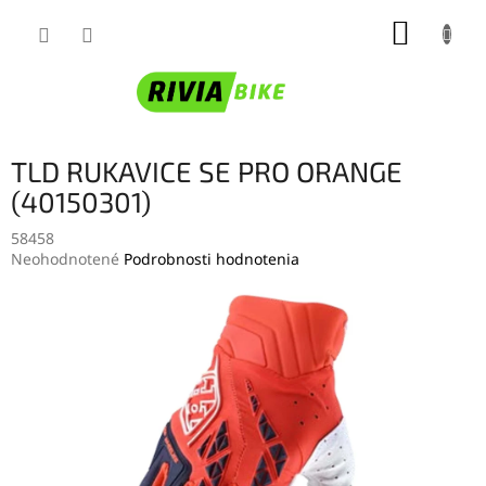
Prejsť
NÁKUP
na
obsah
KOŠÍK
TLD RUKAVICE SE PRO ORANGE
(40150301)
58458
Priemerné
Neohodnotené
Podrobnosti hodnotenia
hodnotenie
produktu
je
0,0
z
5
hviezdičiek.