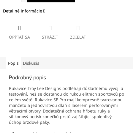
Detailné informácie
OPÝTAŤ SA
STRÁŽIŤ
ZDIEĽAŤ
Popis
Diskusia
Podrobný popis
Rukavice Troy Lee Designs podléhají důkladnému vývoji a
testování, než se dostanou do rukou elitních sportovců po
celém světě. Rukavice SE Pro mají kompresně tvarovanou
manžetu a jednovrstvou dlaň s laserem perforovanými
větracími otvory. Dodatečná ochrana hřbetu ruky a
silikonový potisk konečků prstů zajišťující spolehlivý
úchop brzdové páky.