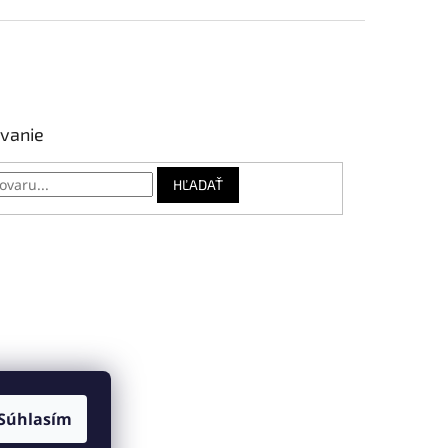
vanie
HĽADAŤ
Súhlasím