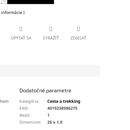
 informácie
OPÝTAŤ SA
STRÁŽIŤ
ZDIEĽAŤ
Dodatočné parametre
něhem
Kategória
:
Cesta a trekking
EAN
:
4019238586275
Bead
:
1
Dimension
:
26 x 1.9