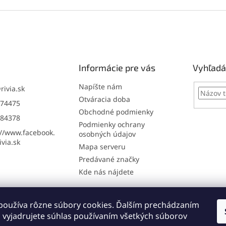
Informácie pre vás
Vyhľadá
Napíšte nám
@
rivia.sk
Otváracia doba
74475
Obchodné podmienky
84378
Podmienky ochrany
://www.facebook.
osobných údajov
via.sk
Mapa serveru
Predávané značky
Kde nás nájdete
používa rôzne súbory cookies. Ďalším prechádzaním
Online: registrácia na servis
Napíšte nám
 vyjadrujete súhlas používaním všetkých súborov