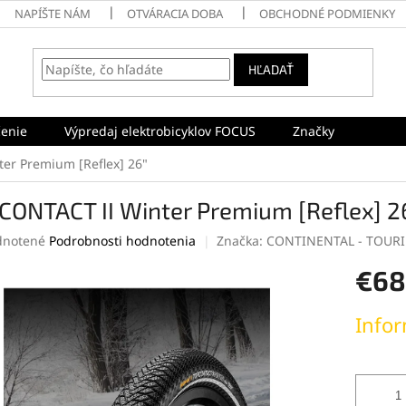
NAPÍŠTE NÁM
OTVÁRACIA DOBA
OBCHODNÉ PODMIENKY
HĽADAŤ
enie
Výpredaj elektrobicyklov FOCUS
Značky
er Premium [Reflex] 26"
CONTACT II Winter Premium [Reflex] 2
rné
notené
Podrobnosti hodnotenia
Značka:
CONTINENTAL - TOURI
enie
€68
tu
Jednotk
Infor
cena:
čiek.