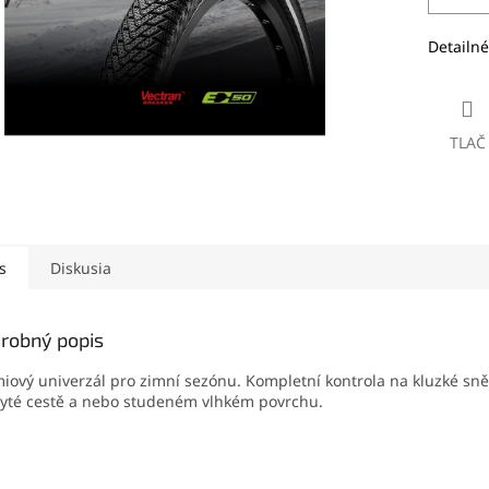
Detailné
TLAČ
s
Diskusia
robný popis
iový univerzál pro zimní sezónu. Kompletní kontrola na kluzké s
yté cestě a nebo studeném vlhkém povrchu.