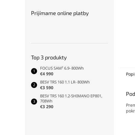
Prijímame online platby
Top 3 produkty
FOCUS SAM² 6.9- 800Wh
€4 990
Popi
BESV TRS 160 1.1 LR- 800Wh
€3 590
Pod
BESV TRS 160 1.2-SHIMANO EP801,
708Wh
Prem
€3 290
pokr