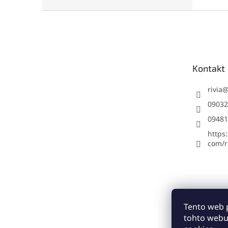
Z
á
p
ä
t
Kontakt
i
e
rivia
09032
09481
https
com/ri
Tento web 
tohto webu