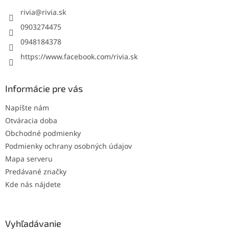
t
i
rivia
@
rivia.sk
e
0903274475
0948184378
https://www.facebook.com/rivia.sk
Informácie pre vás
Napíšte nám
Otváracia doba
Obchodné podmienky
Podmienky ochrany osobných údajov
Mapa serveru
Predávané značky
Kde nás nájdete
Vyhľadávanie