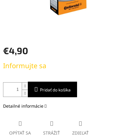
€4,90
Jednotková
Informujte sa
cena:
Pridať do košíka
Detailné informácie
OPÝTAŤ SA
STRÁŽIŤ
ZDIEĽAŤ