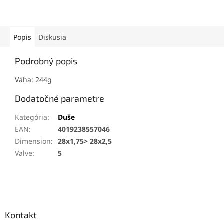
Popis
Diskusia
Podrobný popis
Váha: 244g
Dodatočné parametre
Kategória
:
Duše
EAN
:
4019238557046
Dimension
:
28x1,75> 28x2,5
Valve
:
5
Z
á
p
ä
Kontakt