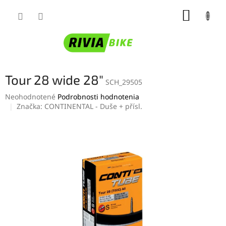
Prejsť
NÁKUP
na
obsah
KOŠÍK
Tour 28 wide 28"
SCH_29505
Priemerné
Neohodnotené
Podrobnosti hodnotenia
hodnotenie
Značka:
CONTINENTAL - Duše + přísl.
produktu
je
0,0
z
5
hviezdičiek.