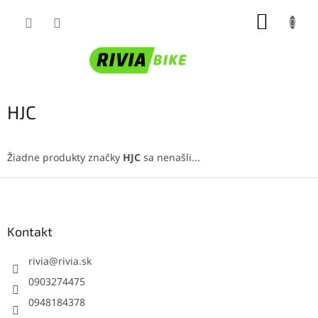
Prejsť
NÁKUP
na
obsah
KOŠÍK
HJC
Žiadne produkty značky
HJC
sa nenašli...
Z
á
p
ä
Kontakt
t
i
rivia
@
rivia.sk
e
0903274475
0948184378