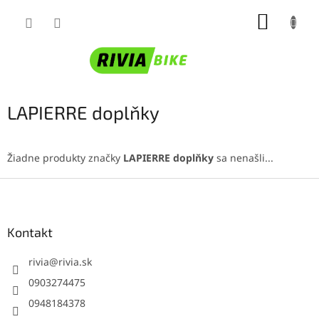
Prejsť
NÁKUP
na
obsah
KOŠÍK
LAPIERRE doplňky
Žiadne produkty značky
LAPIERRE doplňky
sa nenašli...
Z
á
p
ä
Kontakt
t
i
rivia
@
rivia.sk
e
0903274475
0948184378