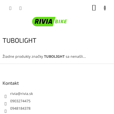
Prejsť
NÁKUP
na
obsah
KOŠÍK
TUBOLIGHT
Žiadne produkty značky
TUBOLIGHT
sa nenašli...
Z
á
p
ä
Kontakt
t
i
rivia
@
rivia.sk
e
0903274475
0948184378